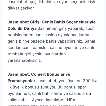
Jasminbet, çeşitli bahis ve oyun seçenekleriyle
dikkat çekiyor.
Jasminbet Giriş: Geniş Bahis Seçenekleriyle
Dolu Bir Dünya
Jasminbet giriş yaparak, spor
bahislerinden canlı casino oyunlarına kadar
geniş bir yelpazede bahis yapabilirsiniz. Sanal
sporlar, canlı bahisler, casino oyunları ve canlı
tombala gibi çeşitli oyunlardan
yararlanabilirsiniz.
Jasminbet: Cömert Bonuslar ve
Promosyonlar
Jasminbet, yeni üyelere 300 lira
ilk üyelik bonusu sunuyor. Bu bonus, spor
oyunlarında, canlı bahislerde ve casinolarda
kullanılabilir. Ayrıca Jasminbet, NBA