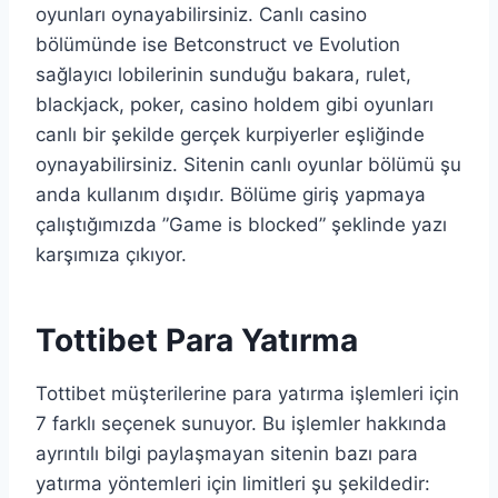
oyunları oynayabilirsiniz. Canlı casino
bölümünde ise Betconstruct ve Evolution
sağlayıcı lobilerinin sunduğu bakara, rulet,
blackjack, poker, casino holdem gibi oyunları
canlı bir şekilde gerçek kurpiyerler eşliğinde
oynayabilirsiniz. Sitenin canlı oyunlar bölümü şu
anda kullanım dışıdır. Bölüme giriş yapmaya
çalıştığımızda ”Game is blocked” şeklinde yazı
karşımıza çıkıyor.
Tottibet Para Yatırma
Tottibet müşterilerine para yatırma işlemleri için
7 farklı seçenek sunuyor. Bu işlemler hakkında
ayrıntılı bilgi paylaşmayan sitenin bazı para
yatırma yöntemleri için limitleri şu şekildedir: