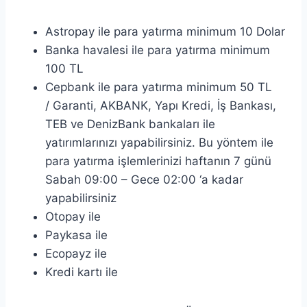
Astropay ile para yatırma minimum 10 Dolar
Banka havalesi ile para yatırma minimum
100 TL
Cepbank ile para yatırma minimum 50 TL
/ Garanti, AKBANK, Yapı Kredi, İş Bankası,
TEB ve DenizBank bankaları ile
yatırımlarınızı yapabilirsiniz. Bu yöntem ile
para yatırma işlemlerinizi haftanın 7 günü
Sabah 09:00 – Gece 02:00 ‘a kadar
yapabilirsiniz
Otopay ile
Paykasa ile
Ecopayz ile
Kredi kartı ile