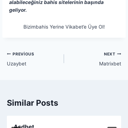
alabileceğiniz bahis sitelerinin başında
geliyor.
Bizimbahis Yerine Vikabet’e Üye Ol!
Yazı
PREVIOUS
NEXT
Uzaybet
Matrixbet
gezinmesi
Similar Posts
Asdbet