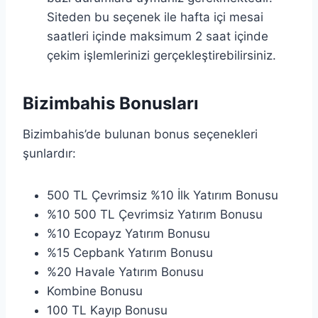
Siteden bu seçenek ile hafta içi mesai
saatleri içinde maksimum 2 saat içinde
çekim işlemlerinizi gerçekleştirebilirsiniz.
Bizimbahis Bonusları
Bizimbahis’de bulunan bonus seçenekleri
şunlardır:
500 TL Çevrimsiz %10 İlk Yatırım Bonusu
%10 500 TL Çevrimsiz Yatırım Bonusu
%10 Ecopayz Yatırım Bonusu
%15 Cepbank Yatırım Bonusu
%20 Havale Yatırım Bonusu
Kombine Bonusu
100 TL Kayıp Bonusu