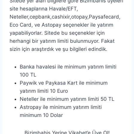
Sitede yer alan bilgilere göre Bizimbahis üyeleri
site hesaplarına Havale/EFT,
Neteller,cepbank,cashixir,otopay,Paysafecard,
Eco Card, ve Astopay seçenekler ile yatırım
yapabiliyorlar. Sitede bu seçenekler için
herhangi bir yatırım limiti bulunmuyor. Fakat
sizin için araştırdık ve şu bilgileri edindik.
Banka havalesi ile minimum yatırım limiti
100 TL
Paywik ve Paykasa Kart ile minimum
yatırım limiti 10 Euro
Neteller ile minimum yatırım limiti 50 TL
Astropay ile minimum yatırım limiti
minimum 10 Dolar
Bizimbahis Yerine Vikabet’e Üye Ol!