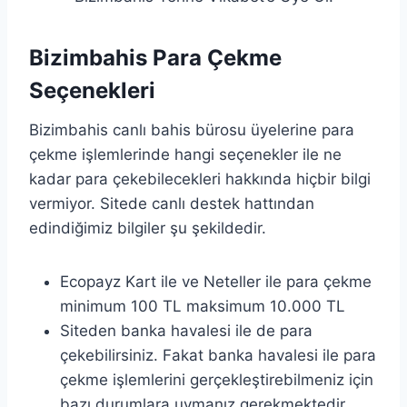
Bizimbahis Para Çekme
Seçenekleri
Bizimbahis canlı bahis bürosu üyelerine para
çekme işlemlerinde hangi seçenekler ile ne
kadar para çekebilecekleri hakkında hiçbir bilgi
vermiyor. Sitede canlı destek hattından
edindiğimiz bilgiler şu şekildedir.
Ecopayz Kart ile ve Neteller ile para çekme
minimum 100 TL maksimum 10.000 TL
Siteden banka havalesi ile de para
çekebilirsiniz. Fakat banka havalesi ile para
çekme işlemlerini gerçekleştirebilmeniz için
bazı durumlara uymanız gerekmektedir.