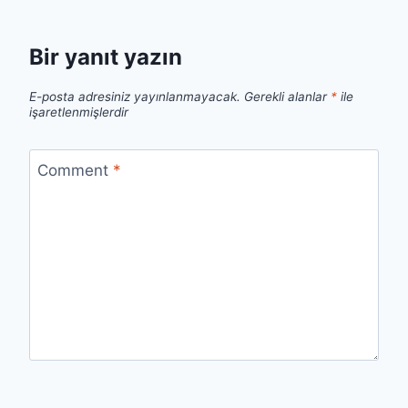
Bir yanıt yazın
E-posta adresiniz yayınlanmayacak.
Gerekli alanlar
*
ile
işaretlenmişlerdir
Comment
*