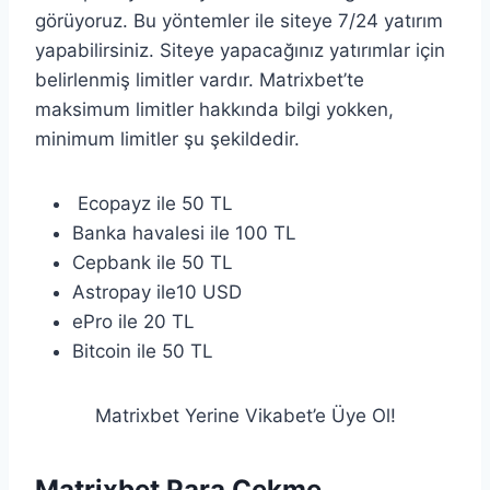
görüyoruz. Bu yöntemler ile siteye 7/24 yatırım
yapabilirsiniz. Siteye yapacağınız yatırımlar için
belirlenmiş limitler vardır. Matrixbet’te
maksimum limitler hakkında bilgi yokken,
minimum limitler şu şekildedir.
Ecopayz ile 50 TL
Banka havalesi ile 100 TL
Cepbank ile 50 TL
Astropay ile10 USD
ePro ile 20 TL
Bitcoin ile 50 TL
Matrixbet Yerine Vikabet’e Üye Ol!
Matrixbet Para Çekme